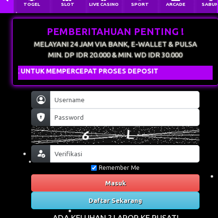
TOGEL
SLOT
LIVE CASINO
SPORT
ARCADE
SABU
•
•
PEMBERITAHUAN PENTING !
•
MELAYANI 24 JAM VIA BANK, E-WALLET & PULSA
MIN. DP IDR 20.000 & MIN. WD IDR 30.000
K UNTUK MEMPERCEPAT PROSES DEPOSIT
•
•
•
•
•
•
Remember Me
Masuk
Daftar Sekarang
ADA KELUHAN ? LAPOR KE PUSAT!