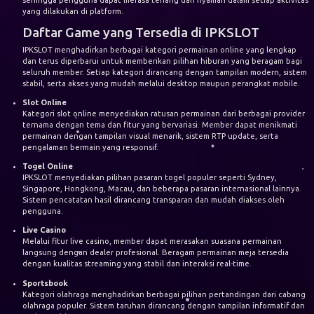
sehingga pengguna dapat merasa tenang dan nyaman dalam setiap aktivitas
yang dilakukan di platform.
•
Daftar Game yang Tersedia di IPKSLOT
•
IPKSLOT menghadirkan berbagai kategori permainan online yang lengkap
dan terus diperbarui untuk memberikan pilihan hiburan yang beragam bagi
•
seluruh member. Setiap kategori dirancang dengan tampilan modern, sistem
stabil, serta akses yang mudah melalui desktop maupun perangkat mobile.
Slot Online
•
Kategori slot online menyediakan ratusan permainan dari berbagai provider
ternama dengan tema dan fitur yang bervariasi. Member dapat menikmati
permainan dengan tampilan visual menarik, sistem RTP update, serta
pengalaman bermain yang responsif.
•
Togel Online
IPKSLOT menyediakan pilihan pasaran togel populer seperti Sydney,
Singapore, Hongkong, Macau, dan beberapa pasaran internasional lainnya.
Sistem pencatatan hasil dirancang transparan dan mudah diakses oleh
pengguna.
Live Casino
Melalui fitur live casino, member dapat merasakan suasana permainan
langsung dengan dealer profesional. Beragam permainan meja tersedia
dengan kualitas streaming yang stabil dan interaksi real-time.
Sportsbook
•
Kategori olahraga menghadirkan berbagai pilihan pertandingan dari cabang
•
olahraga populer. Sistem taruhan dirancang dengan tampilan informatif dan