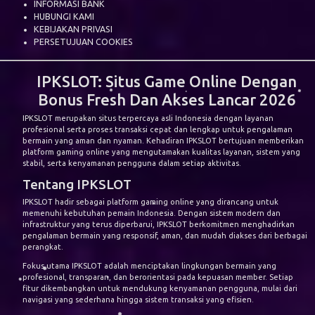
INFORMASI BANK
•
HUBUNGI KAMI
KEBIJAKAN PRIVASI
PERSETUJUAN COOKIES
IPKSLOT: Situs Game Online Dengan
Bonus Fresh Dan Akses Lancar 2026
•
IPKSLOT
merupakan situs terpercaya asli Indonesia dengan layanan
•
profesional serta proses transaksi cepat dan lengkap untuk pengalaman
bermain yang aman dan nyaman. Kehadiran IPKSLOT bertujuan memberikan
platform gaming online yang mengutamakan kualitas layanan, sistem yang
stabil, serta kenyamanan pengguna dalam setiap aktivitas.
•
Tentang IPKSLOT
IPKSLOT hadir sebagai platform gaming online yang dirancang untuk
memenuhi kebutuhan pemain Indonesia. Dengan sistem modern dan
infrastruktur yang terus diperbarui, IPKSLOT berkomitmen menghadirkan
pengalaman bermain yang responsif, aman, dan mudah diakses dari berbagai
perangkat.
•
Fokus utama IPKSLOT adalah menciptakan lingkungan bermain yang
•
profesional, transparan, dan berorientasi pada kepuasan member. Setiap
fitur dikembangkan untuk mendukung kenyamanan pengguna, mulai dari
•
navigasi yang sederhana hingga sistem transaksi yang efisien.