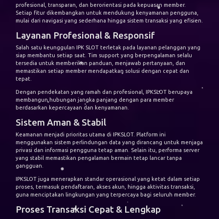
profesional, transparan, dan berorientasi pada kepuasan member.
Setiap fitur dikembangkan untuk mendukung kenyamanan pengguna,
mulai dari navigasi yang sederhana hingga sistem transaksi yang efisien.
Layanan Profesional & Responsif
Salah satu keunggulan
IPK SLOT
terletak pada layanan pelanggan yang
siap membantu setiap saat. Tim support yang berpengalaman selalu
tersedia untuk memberikan panduan, menjawab pertanyaan, dan
•
memastikan setiap member mendapatkan solusi dengan cepat dan
•
tepat.
•
Dengan pendekatan yang ramah dan profesional, IPKSLOT berupaya
membangun hubungan jangka panjang dengan para member
berdasarkan kepercayaan dan kenyamanan.
Sistem Aman & Stabil
Keamanan menjadi prioritas utama di IPKSLOT. Platform ini
•
menggunakan sistem perlindungan data yang dirancang untuk menjaga
•
privasi dan informasi pengguna tetap aman. Selain itu, performa server
yang stabil memastikan pengalaman bermain tetap lancar tanpa
gangguan.
•
IPKSLOT juga menerapkan standar operasional yang ketat dalam setiap
proses, termasuk pendaftaran, akses akun, hingga aktivitas transaksi,
guna menciptakan lingkungan yang terpercaya bagi seluruh member.
Proses Transaksi Cepat & Lengkap