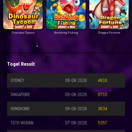
Dinosaur Tycoon
Bombing Fishing
Dragon Fortune
Togel Result
•
•
•
SYDNEY
06-08-2026
4816
SINGAPORE
05-08-2026
0715
HONGKONG
06-08-2026
3634
•
TOTO WUHAN
07-08-2026
5357