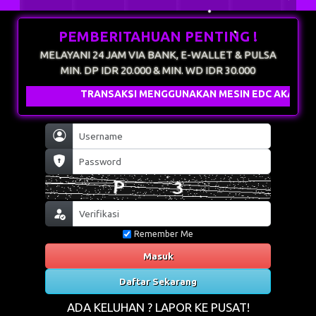
•
PEMBERITAHUAN PENTING !
MELAYANI 24 JAM VIA BANK, E-WALLET & PULSA
MIN. DP IDR 20.000 & MIN. WD IDR 30.000
TRANSAKSI MENGGUNAKAN MESIN EDC AKAN DIPROSES 1
•
Remember Me
Masuk
Daftar Sekarang
•
ADA KELUHAN ? LAPOR KE PUSAT!