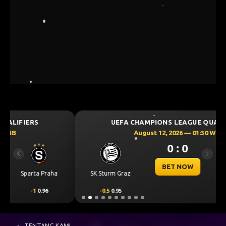
•
•
UEFA CHAMPIONS LEAGUE QUALIFIERS
August 12, 2026 — 01:30 WIB
0 : 0
•
Previous
Next
•
BET NOW
•
SK Sturm Graz
Fenerbahce
-0.5
0.95
0.5
0.87
TENTANG KAMI