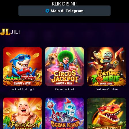
KLIK DISINI !
•
Main di Telegram
•
JILI
•
Jackpot Fishing 2
Circus Jackpot
Fortune Zombie
•